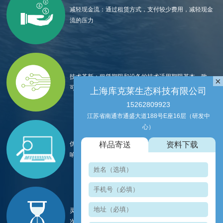
减轻现金流：通过租赁方式，支付较少费用，减轻现金
流的压力
技术革新：租赁期限和设备的技术适用期限基本一致，
×
可以用少量的资金，实现更新换代。
上海库克莱生态科技有限公司
15262809923
江苏省南通市通盛大道188号E座16层（研发中
心）
优化资产结构：避免一次性支付对财务带来的不良影
样品寄送
资料下载
响，改善租期中的现金流，优化资产负债结构
灵活的租期：租赁期一般为1—10年； 短期租赁：按
次、按天、按月等任何期限的租赁。